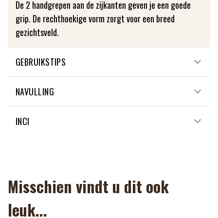
De 2 handgrepen aan de zijkanten geven je een goede
grip. De rechthoekige vorm zorgt voor een breed
gezichtsveld.
GEBRUIKSTIPS
NIET VAN TOEPASSING
NAVULLING
NIET VAN TOEPASSING
INCI
NON APPLICABLE
Misschien vindt u dit ook
leuk...