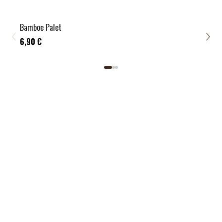
Bamboe Palet
Make
6,90 €
39,