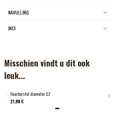
NIET VAN TOEPASSING
NAVULLING
NIET VAN TOEPASSING
INCI
NON APPLICABLE
Misschien vindt u dit ook
leuk...
Haarborstel diameter 52
'Anti
15,9
21,90 €